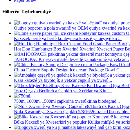
Paper Straw
Hilberên Taybetmendiyê
Qutiya popcorn a pola xwarinê ya OEM qutiya xwarinê ya kaxez
Kaxezek berfê ya berfê konteynera kaxezê ya qeşayê ku ...
Hot Dog Hamburger Box Xwarinê Xwarinê Xweserî Paper Box
JAHOOPACK qeşaya mastê dessertê ya pakkirinê ya yekcar...
China Factory Supply Design Ice cream Package Bowl C...
Kasa kaxezê ya biyolojîk a yekcar çapkirî ya xwerû...
16oz Qeşaya Berfireh a Çapkirî ya Xerîdar ya Kirêt...
750ml 1000ml 1500ml çapkirina xwerûkirina biodegrad...
Nola Xwarinê ya Xweserî Çapkirî 5/8/16/26 oz Ic Disposable..
Bûka Kaxezê ya Xweserkirî ya populer Kulika mirîşkê ya sorkir