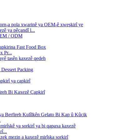
ê ya pêçandî l...
 Pr...
.
î...