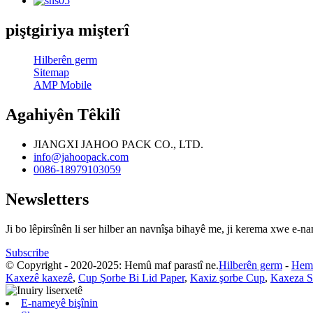
piştgiriya mişterî
Hilberên germ
Sitemap
AMP Mobile
Agahiyên Têkilî
JIANGXI JAHOO PACK CO., LTD.
info@jahoopack.com
0086-18979103059
Newsletters
Ji bo lêpirsînên li ser hilber an navnîşa bihayê me, ji kerema xwe e-n
Subscribe
© Copyright - 2020-2025: Hemû maf parastî ne.
Hilberên germ
-
Hem
Kaxezê kaxezê
,
Cup Şorbe Bi Lid Paper
,
Kaxiz şorbe Cup
,
Kaxeza S
E-nameyê bişînin