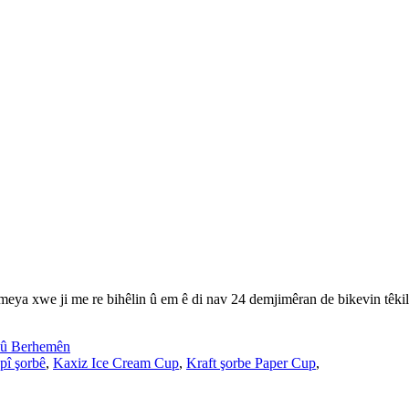
ameya xwe ji me re bihêlin û em ê di nav 24 demjimêran de bikevin têkil
û Berhemên
pî şorbê
,
Kaxiz Ice Cream Cup
,
Kraft şorbe Paper Cup
,