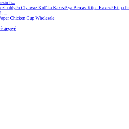
zin fr...
 ...