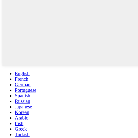
English
French
German
Portuguese
Spanish
Russian
Japanese
Korean
Arabic
Irish
Greek
Turkish