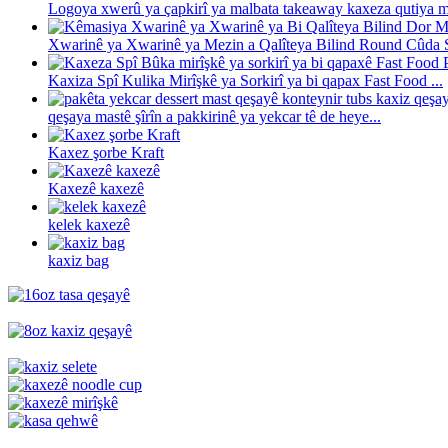
Logoya xwerû ya çapkirî ya malbata takeaway kaxeza qutiya me
Xwarinê ya Xwarinê ya Mezin a Qalîteya Bilind Round Cûda Si
Kaxiza Spî Kulika Mirîşkê ya Sorkirî ya bi qapax Fast Food ...
qeşaya mastê şîrîn a pakkirinê ya yekcar tê de heye...
Kaxez şorbe Kraft
Kaxezê kaxezê
kelek kaxezê
kaxiz bag