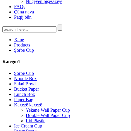
Nûçeyên pîşesaziyê
FAQs
Çûna nava
Paqij bûn
Xane
Products
Şorbe Cup
Kategorî
Şorbe Cup
Noodle Box
Salad Bowl
Bucket Paper
Lunch Box
Paper Bag
Kaxezê kaxezê
Yekane Wall Paper Cup
Double Wall Paper Cup
Lid Plastic
Ice Cream Cup