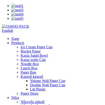
English
Xane
Products
Ice Cream Paper Cup
Bucket Paper
Kaxiz Salad Bowl
Kaxiz şorbe Cup
Noodle Box
Lunch Box
Paper Bag
Kaxezê kaxezê
Yekane Wall Paper Cup
Double Wall Paper Cup
Lid Plastic
Paper Straw
Nûçe
Nûçeyên şirketê