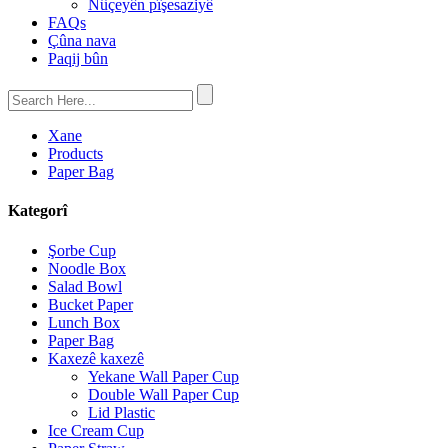
Nûçeyên pîşesaziyê
FAQs
Çûna nava
Paqij bûn
Xane
Products
Paper Bag
Kategorî
Şorbe Cup
Noodle Box
Salad Bowl
Bucket Paper
Lunch Box
Paper Bag
Kaxezê kaxezê
Yekane Wall Paper Cup
Double Wall Paper Cup
Lid Plastic
Ice Cream Cup