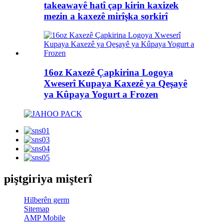
takeawayê hatî çap kirin kaxizek
mezin a kaxezê mirîşka sorkirî
16oz Kaxezê Çapkirina Logoya
Xweserî Kupaya Kaxezê ya Qeşayê
ya Kûpaya Yogurt a Frozen
piştgiriya mişterî
Hilberên germ
Sitemap
AMP Mobile