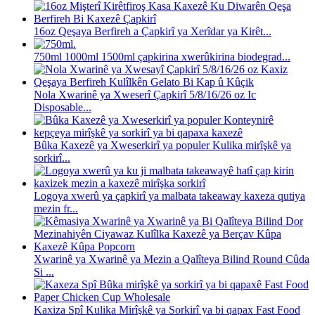
16oz Qeşaya Berfireh a Çapkirî ya Xerîdar ya Kirêt...
750ml 1000ml 1500ml çapkirina xwerûkirina biodegrad...
Nola Xwarinê ya Xweserî Çapkirî 5/8/16/26 oz Ic
Disposable...
Bûka Kaxezê ya Xweserkirî ya populer Kulika mirîşkê ya
sorkirî...
Logoya xwerû ya çapkirî ya malbata takeaway kaxeza qutiya
mezin fr...
Xwarinê ya Xwarinê ya Mezin a Qalîteya Bilind Round Cûda
Si ...
Kaxiza Spî Kulika Mirîşkê ya Sorkirî ya bi qapax Fast Food