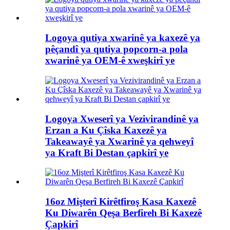
Logoya qutiya xwarinê ya kaxezê ya
pêçandî ya qutiya popcorn-a pola
xwarinê ya OEM-ê xweşkirî ye
Logoya Xweserî ya Vezivirandinê ya
Erzan a Ku Çîska Kaxezê ya
Takeawayê ya Xwarinê ya qehweyî
ya Kraft Bi Destan çapkirî ye
16oz Mişterî Kirêtfiroş Kasa Kaxezê
Ku Diwarên Qeşa Berfireh Bi Kaxezê
Çapkirî