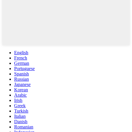
English
French
German
Portuguese
Spanish
Russian
Japanese
Korean
Arabic
Irish
Greek
Turkish
Italian
Danish
Romanian