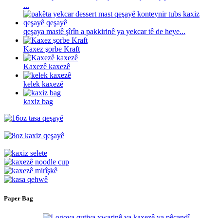
...
qeşaya mastê şîrîn a pakkirinê ya yekcar tê de heye...
Kaxez şorbe Kraft
Kaxezê kaxezê
kelek kaxezê
kaxiz bag
Paper Bag