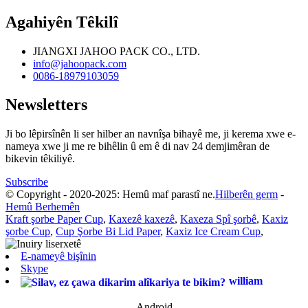
Agahiyên Têkilî
JIANGXI JAHOO PACK CO., LTD.
info@jahoopack.com
0086-18979103059
Newsletters
Ji bo lêpirsînên li ser hilber an navnîşa bihayê me, ji kerema xwe e-
nameya xwe ji me re bihêlin û em ê di nav 24 demjimêran de
bikevin têkiliyê.
Subscribe
© Copyright - 2020-2025: Hemû maf parastî ne.
Hilberên germ
-
Hemû Berhemên
Kraft şorbe Paper Cup
,
Kaxezê kaxezê
,
Kaxeza Spî şorbê
,
Kaxiz
şorbe Cup
,
Cup Şorbe Bi Lid Paper
,
Kaxiz Ice Cream Cup
,
E-nameyê bişînin
Skype
william
Android