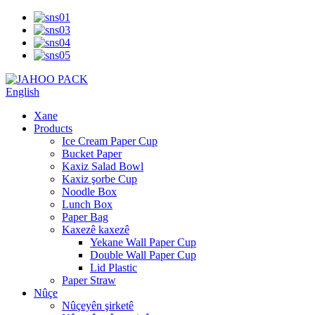
English
Xane
Products
Ice Cream Paper Cup
Bucket Paper
Kaxiz Salad Bowl
Kaxiz şorbe Cup
Noodle Box
Lunch Box
Paper Bag
Kaxezê kaxezê
Yekane Wall Paper Cup
Double Wall Paper Cup
Lid Plastic
Paper Straw
Nûçe
Nûçeyên şirketê