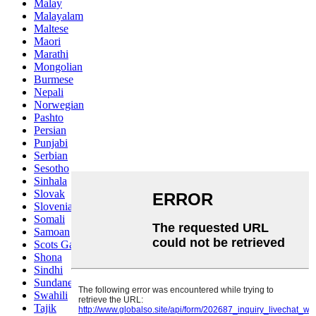
Malay
Malayalam
Maltese
Maori
Marathi
Mongolian
Burmese
Nepali
Norwegian
Pashto
Persian
Punjabi
Serbian
Sesotho
Sinhala
Slovak
Slovenian
Somali
Samoan
Scots Gaelic
Shona
Sindhi
Sundanese
Swahili
Tajik