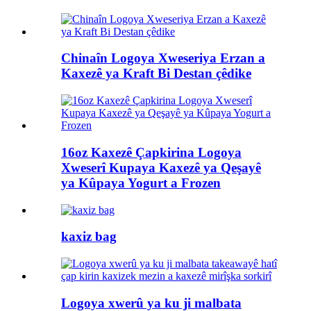
Chinaîn Logoya Xweseriya Erzan a
Kaxezê ya Kraft Bi Destan çêdike
16oz Kaxezê Çapkirina Logoya
Xweserî Kupaya Kaxezê ya Qeşayê
ya Kûpaya Yogurt a Frozen
kaxiz bag
Logoya xwerû ya ku ji malbata