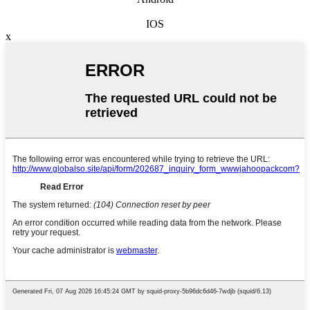
IOS
x