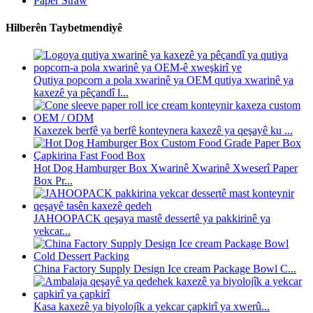
Paper Straw
Hilberên Taybetmendiyê
Qutiya popcorn a pola xwarinê ya OEM qutiya xwarinê ya
kaxezê ya pêçandî l...
Kaxezek berfê ya berfê konteynera kaxezê ya qeşayê ku ...
Hot Dog Hamburger Box Xwarinê Xwarinê Xweserî Paper
Box Pr...
JAHOOPACK qeşaya mastê dessertê ya pakkirinê ya
yekcar...
China Factory Supply Design Ice cream Package Bowl C...
Kasa kaxezê ya biyolojîk a yekcar çapkirî ya xwerû...