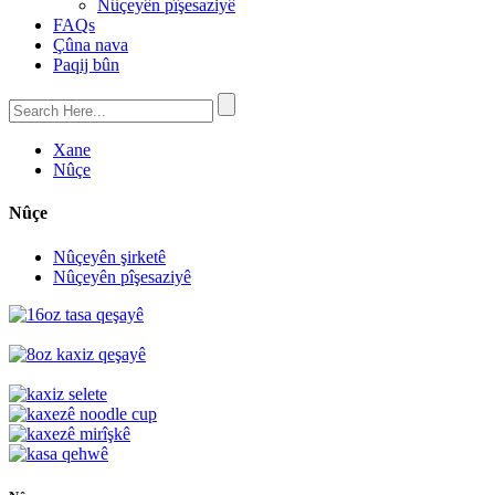
Nûçeyên pîşesaziyê
FAQs
Çûna nava
Paqij bûn
Xane
Nûçe
Nûçe
Nûçeyên şirketê
Nûçeyên pîşesaziyê