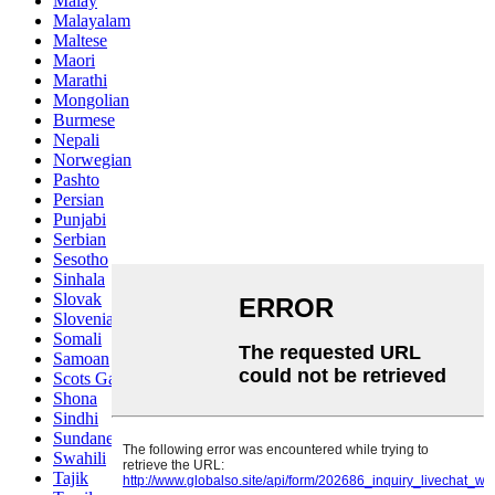
Malay
Malayalam
Maltese
Maori
Marathi
Mongolian
Burmese
Nepali
Norwegian
Pashto
Persian
Punjabi
Serbian
Sesotho
Sinhala
Slovak
Slovenian
Somali
Samoan
Scots Gaelic
Shona
Sindhi
Sundanese
Swahili
Tajik