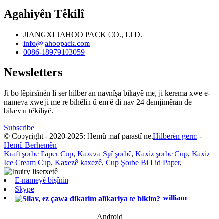
Agahiyên Têkilî
JIANGXI JAHOO PACK CO., LTD.
info@jahoopack.com
0086-18979103059
Newsletters
Ji bo lêpirsînên li ser hilber an navnîşa bihayê me, ji kerema xwe e-
nameya xwe ji me re bihêlin û em ê di nav 24 demjimêran de
bikevin têkiliyê.
Subscribe
© Copyright - 2020-2025: Hemû maf parastî ne.
Hilberên germ
-
Hemû Berhemên
Kraft şorbe Paper Cup
,
Kaxeza Spî şorbê
,
Kaxiz şorbe Cup
,
Kaxiz
Ice Cream Cup
,
Kaxezê kaxezê
,
Cup Şorbe Bi Lid Paper
,
E-nameyê bişînin
Skype
william
Android