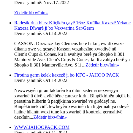
Dema şandinê: Nov-17-2022
Zêdetir bixwînin
»
Radestkirina bilez Kûçikên çayê 16oz Kulîlka Kaxezê Yekane
Kaxeza Dîwarê ji bo Vexwarina Sar/Germ
Dema şandinê: Oct-14-2022
CASSON. Dixwaze Jay Clemens here bakur, ew dixwaze
dikana xwe ya qeşayê Kasson veguhezîne xwediyê nû.
Clem's Cups & Cones, ku li avahiya berê ya Shopko li 301
Mantorville Ave. Clem's Cups & Cones, ku li avahiya berê ya
Shopko li 301 Mantorville Ave. S li ...
Zêdetir bixwînin
»
Firotina germ kelek kaxezê ji bo KFC - JAHOO PACK
Dema şandinê: Oct-14-2022
Nexweşiyên giran faktorên ku dibin sedema nexweşiya
xwarinê û divê tavilê bêne çareser kirin. Binpêkirinên piçûk bi
parastina hilberîn û paqijkirina xwarinê ve girêdayî ne.
Binpêkirinek cidî: lewheyên xwarinên ku li germahiya odeyê
hatine hilanîn wext tune ku xwarinê ji kontrola germahiyê
derxînin...
Zêdetir bixwînin
»
WWW.JAHOOPACK.COM
Dema şandinê: Oct-11-2022