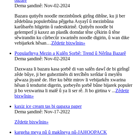
bazarê
Dema şandinê: Nov-02-2024
Bazara qutiyên noodle mezinbûnek girîng dibîne, ku ji ber
zêdebûna populerbûna pêjgeha Asyayî û mezinbûna
karûbarên hilgirtin û radestkirinê. Qutiyên noodle bi
gelemperî ji kaxez an plastîk domdar têne çêkirin û têne
sêwirandin ku cûrbecûr xwarinên noodle digirin, û wan dike
vebijarkek hêsan…
Zêdetir bixwînin
»
Popularîteya Mezin a Kulên Şorbê: Trend û Nêrîna Bazarê
Dema şandinê: Nov-02-2024
Daxwaza li bazara kasa şorbê di van salên dawî de bi girîngî
zêde bûye, ji ber guheztinên di tercîhên xerîdar û meylên
şêwaza jiyanê de. Her ku bêtir mirov li vebijarkên xwarina
hêsan û tendurist digerin, şorbeyên şorbê bûne bijarek populer
ji bo vexwarina li malê û ya li ser rê. Ji bo girtina v ...
Zêdetir
bixwînin
»
kaxiz ice cream tas bi qapaxa paper
Dema şandinê: Nov-17-2022
Zêdetir bixwînin
»
kargeha meya nû û makîneya nû-JAHOOPACK