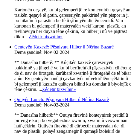
Kartonên qeşayê, ku bi gelemperî jê re konteynirên qeşayê an
tasikên qeşayê tê gotin, çareseriyên pakkirinê yên pispor in ji
bo hilanîn û parastina berfê û şîrîniyên din ên cemidî. Van
kartonan bi gelemperî ji materyalên wekî karton, plastîk, an
tevliheviya her duyan têne çêkirin, ku hilber ji nû ve piştrast
dikin ...
Zêdetir bixwînin
»
Çenteyên Kaxezê: Pêşniyara Hilber û Nêrîna Bazarê
Dema şandinê: Nov-02-2024
** Danasîna hilberê: ** Kûçikên kaxezê çareseriyek
pakkirinê ya jîngehê ye ku bi berfirehî di pîşesaziyên cihêreng
de di nav de firotgeh, karûbarê xwarinê û firotgehê de tê bikar
anîn. Ev çenteyên hanê ji çavkaniyên nûvekirî têne çêkirin û
bi gelemperî ji kaxizên qalîteya bilind ku domdar û biyolojîk e
têne çêkirin. ...
Zêdetir bixwînin
»
Qutiyên Lunch: Pêşniyara Hilber û Nêrîna Bazarê
Dema şandinê: Nov-02-2024
** Danasîna hilberê:** Qutiya firavînê konteynirek pratîkî û
pirreng e ku ji bo veguheztina xwarin, xwarin û vexwarinan
hatî çêkirin. Qutiyên firavînê di cûrbecûr materyalan de, di
nav de plastîk, polayê zengarnegir û qumaşê îzolekirî de