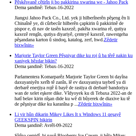
Pêşkêşvanê çêtirîn ji bo pakkirina xwarina we - Jahoo Pack
Dema şandinê: Tebax-16-2022
Jiangxi Jahoo Pack Co., Ltd. yek ji hilberînerên pêşeng ên li
Chinaînê ye, di cûrbecûr hilberên çapkirin û pakkirinê de
pispor e, di nav de tasên kaxezê, pakêta xwarina rê, qutiya
kaxezê rengîn, qutiya diyariyê, çenteyê kaxezê, rawestgeha
pêşandana karton û sindoq, katalog, zerf, hwd.
Zêdetir
bixwînin
»
Marjorie Taylor Green Pêşniyar dike ku roj û ba têrê nakin ku
xaniyek hêzdar bikin?
Dema şandinê: Tebax-16-2022
Parlamentera Komarparêz Marjorie Taylor Green bi dayîna
daxuyaniyên xerîb tê zanîn, lê ev daxuyaniya taybetî ya di
derbarê enerjiya rojê û bayê de rastiya di derbarê bandoriya
wan de xelet eşkere dike. Vîdyoyek ku di Tebaxa 2022-an de
hatî belav kirin nîşan dide ku wê di bûyerek de diaxive ku tê
de pêşniyar dike ku karanîna p ...
Zêdetir bixwînin
»
Li vir hûn dikarin Mikey Likes It x Windows 11 qeşayê
GEEKSPIN bikirin
Dema şandinê: Avrêl-09-2022
Şîrîna cemidî, bi navê Blooberry Ice Cream, ji hêla Mikey