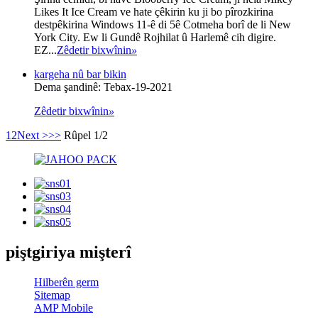
Likes It Ice Cream ve hate çêkirin ku ji bo pîrozkirina
destpêkirina Windows 11-ê di 5ê Cotmeha borî de li New
York City. Ew li Gundê Rojhilat û Harlemê cih digire.
EZ...
Zêdetir bixwînin
»
kargeha nû bar bikin
Dema şandinê: Tebax-19-2021
Zêdetir bixwînin
»
1
2
Next >
>>
Rûpel 1/2
piştgiriya mişterî
Hilberên germ
Sitemap
AMP Mobile