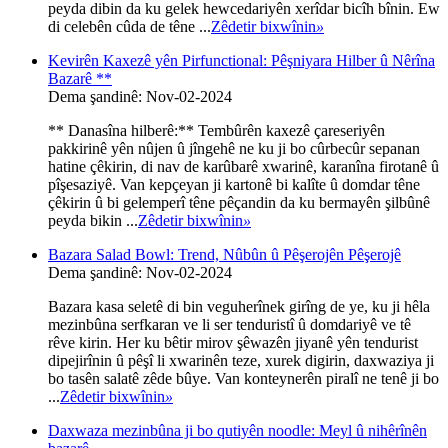
peyda dibin da ku gelek hewcedariyên xerîdar bicîh bînin. Ew
di celebên cûda de têne ...
Zêdetir bixwînin
»
Kevirên Kaxezê yên Pirfunctional: Pêşniyara Hilber û Nêrîna
Bazarê **
Dema şandinê: Nov-02-2024
** Danasîna hilberê:** Tembûrên kaxezê çareseriyên
pakkirinê yên nûjen û jîngehê ne ku ji bo cûrbecûr sepanan
hatine çêkirin, di nav de karûbarê xwarinê, karanîna firotanê û
pîşesaziyê. Van kepçeyan ji kartonê bi kalîte û domdar têne
çêkirin û bi gelemperî têne pêçandin da ku bermayên şilbûnê
peyda bikin ...
Zêdetir bixwînin
»
Bazara Salad Bowl: Trend, Nûbûn û Pêşerojên Pêşerojê
Dema şandinê: Nov-02-2024
Bazara kasa seletê di bin veguherînek girîng de ye, ku ji hêla
mezinbûna serfkaran ve li ser tenduristî û domdariyê ve tê
rêve kirin. Her ku bêtir mirov şêwazên jiyanê yên tendurist
dipejirînin û pêşî li xwarinên teze, xurek digirin, daxwaziya ji
bo tasên salatê zêde bûye. Van konteynerên piralî ne tenê ji bo
...
Zêdetir bixwînin
»
Daxwaza mezinbûna ji bo qutiyên noodle: Meyl û nihêrînên