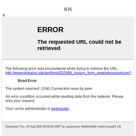
IOS
x