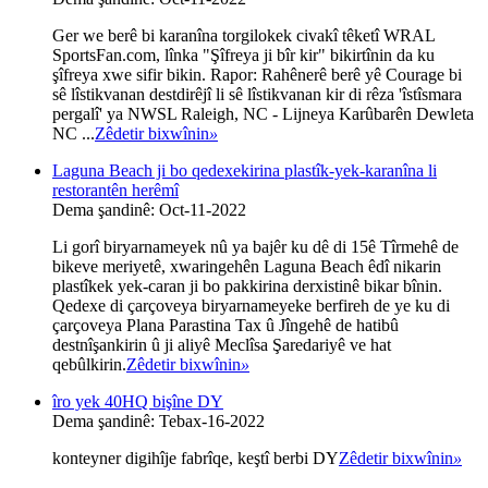
Ger we berê bi karanîna torgilokek civakî têketî WRAL
SportsFan.com, lînka "Şîfreya ji bîr kir" bikirtînin da ku
şîfreya xwe sifir bikin. Rapor: Rahênerê berê yê Courage bi
sê lîstikvanan destdirêjî li sê lîstikvanan kir di rêza 'îstîsmara
pergalî' ya NWSL Raleigh, NC - Lijneya Karûbarên Dewleta
NC ...
Zêdetir bixwînin
»
Laguna Beach ji bo qedexekirina plastîk-yek-karanîna li
restorantên herêmî
Dema şandinê: Oct-11-2022
Li gorî biryarnameyek nû ya bajêr ku dê di 15ê Tîrmehê de
bikeve meriyetê, xwaringehên Laguna Beach êdî nikarin
plastîkek yek-caran ji bo pakkirina derxistinê bikar bînin.
Qedexe di çarçoveya biryarnameyeke berfireh de ye ku di
çarçoveya Plana Parastina Tax û Jîngehê de hatibû
destnîşankirin û ji aliyê Meclîsa Şaredariyê ve hat
qebûlkirin.
Zêdetir bixwînin
»
îro yek 40HQ bişîne DY
Dema şandinê: Tebax-16-2022
konteyner digihîje fabrîqe, keştî berbi DY
Zêdetir bixwînin
»