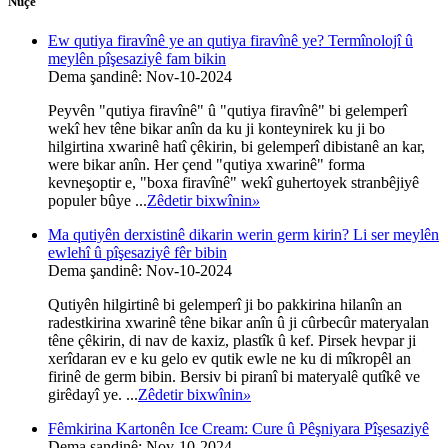
Nûçe
Ew qutiya firavînê ye an qutiya firavînê ye? Termînolojî û
meylên pîşesaziyê fam bikin
Dema şandinê: Nov-10-2024
Peyvên "qutiya firavînê" û "qutiya firavînê" bi gelemperî
wekî hev têne bikar anîn da ku ji konteynirek ku ji bo
hilgirtina xwarinê hatî çêkirin, bi gelemperî dibistanê an kar,
were bikar anîn. Her çend "qutiya xwarinê" forma
kevneşoptir e, "boxa firavînê" wekî guhertoyek stranbêjiyê
populer bûye ...
Zêdetir bixwînin
»
Ma qutiyên derxistinê dikarin werin germ kirin? Li ser meylên
ewlehî û pîşesaziyê fêr bibin
Dema şandinê: Nov-10-2024
Qutiyên hilgirtinê bi gelemperî ji bo pakkirina hilanîn an
radestkirina xwarinê têne bikar anîn û ji cûrbecûr materyalan
têne çêkirin, di nav de kaxiz, plastîk û kef. Pirsek hevpar ji
xerîdaran ev e ku gelo ev qutik ewle ne ku di mîkropêl an
firinê de germ bibin. Bersiv bi piranî bi materyalê qutîkê ve
girêdayî ye. ...
Zêdetir bixwînin
»
Fêmkirina Kartonên Ice Cream: Cure û Pêşniyara Pîşesaziyê
Dema şandinê: Nov-10-2024