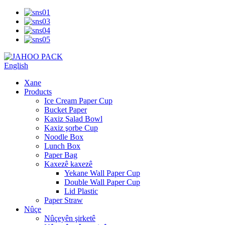
English
Xane
Products
Ice Cream Paper Cup
Bucket Paper
Kaxiz Salad Bowl
Kaxiz şorbe Cup
Noodle Box
Lunch Box
Paper Bag
Kaxezê kaxezê
Yekane Wall Paper Cup
Double Wall Paper Cup
Lid Plastic
Paper Straw
Nûçe
Nûçeyên şirketê