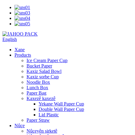
English
Xane
Products
Ice Cream Paper Cup
Bucket Paper
Kaxiz Salad Bowl
Kaxiz şorbe Cup
Noodle Box
Lunch Box
Paper Bag
Kaxezê kaxezê
Yekane Wall Paper Cup
Double Wall Paper Cup
Lid Plastic
Paper Straw
Nûçe
Nûçeyên şirketê