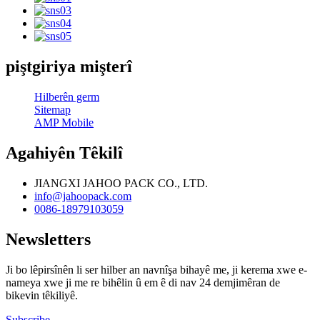
piştgiriya mişterî
Hilberên germ
Sitemap
AMP Mobile
Agahiyên Têkilî
JIANGXI JAHOO PACK CO., LTD.
info@jahoopack.com
0086-18979103059
Newsletters
Ji bo lêpirsînên li ser hilber an navnîşa bihayê me, ji kerema xwe e-
nameya xwe ji me re bihêlin û em ê di nav 24 demjimêran de
bikevin têkiliyê.
Subscribe