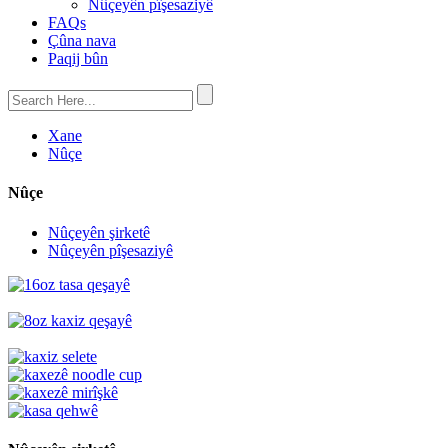
Nûçeyên pîşesaziyê
FAQs
Çûna nava
Paqij bûn
Xane
Nûçe
Nûçe
Nûçeyên şirketê
Nûçeyên pîşesaziyê