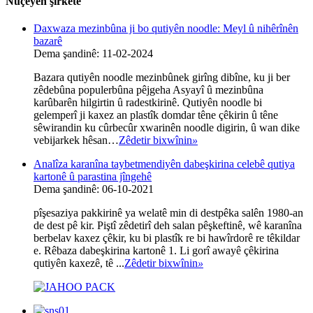
Nûçeyên şirketê
Daxwaza mezinbûna ji bo qutiyên noodle: Meyl û nihêrînên
bazarê
Dema şandinê: 11-02-2024
Bazara qutiyên noodle mezinbûnek girîng dibîne, ku ji ber
zêdebûna populerbûna pêjgeha Asyayî û mezinbûna
karûbarên hilgirtin û radestkirinê. Qutiyên noodle bi
gelemperî ji kaxez an plastîk domdar têne çêkirin û têne
sêwirandin ku cûrbecûr xwarinên noodle digirin, û wan dike
vebijarkek hêsan…
Zêdetir bixwînin
»
Analîza karanîna taybetmendiyên dabeşkirina celebê qutiya
kartonê û parastina jîngehê
Dema şandinê: 06-10-2021
pîşesaziya pakkirinê ya welatê min di destpêka salên 1980-an
de dest pê kir. Piştî zêdetirî deh salan pêşkeftinê, wê karanîna
berbelav kaxez çêkir, ku bi plastîk re bi hawîrdorê re têkildar
e. Rêbaza dabeşkirina kartonê 1. Li gorî awayê çêkirina
qutiyên kaxezê, tê ...
Zêdetir bixwînin
»