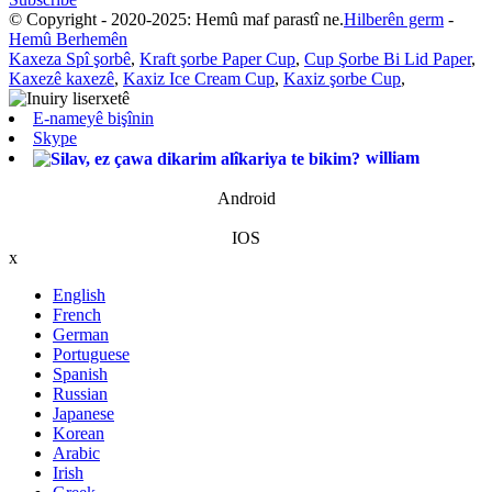
© Copyright - 2020-2025: Hemû maf parastî ne.
Hilberên germ
-
Hemû Berhemên
Kaxeza Spî şorbê
,
Kraft şorbe Paper Cup
,
Cup Şorbe Bi Lid Paper
,
Kaxezê kaxezê
,
Kaxiz Ice Cream Cup
,
Kaxiz şorbe Cup
,
E-nameyê bişînin
Skype
william
Android
IOS
x
English
French
German
Portuguese
Spanish
Russian
Japanese
Korean
Arabic
Irish