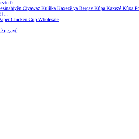
zin fr...
 ...