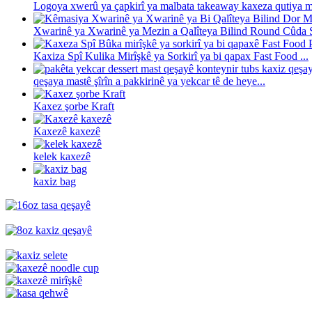
Logoya xwerû ya çapkirî ya malbata takeaway kaxeza qutiya me
Xwarinê ya Xwarinê ya Mezin a Qalîteya Bilind Round Cûda Si
Kaxiza Spî Kulika Mirîşkê ya Sorkirî ya bi qapax Fast Food ...
qeşaya mastê şîrîn a pakkirinê ya yekcar tê de heye...
Kaxez şorbe Kraft
Kaxezê kaxezê
kelek kaxezê
kaxiz bag