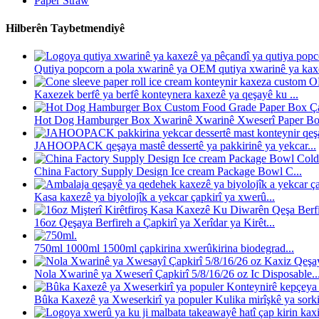
Paper Straw
Hilberên Taybetmendiyê
Qutiya popcorn a pola xwarinê ya OEM qutiya xwarinê ya kaxez
Kaxezek berfê ya berfê konteynera kaxezê ya qeşayê ku ...
Hot Dog Hamburger Box Xwarinê Xwarinê Xweserî Paper Box
JAHOOPACK qeşaya mastê dessertê ya pakkirinê ya yekcar...
China Factory Supply Design Ice cream Package Bowl C...
Kasa kaxezê ya biyolojîk a yekcar çapkirî ya xwerû...
16oz Qeşaya Berfireh a Çapkirî ya Xerîdar ya Kirêt...
750ml 1000ml 1500ml çapkirina xwerûkirina biodegrad...
Nola Xwarinê ya Xweserî Çapkirî 5/8/16/26 oz Ic Disposable..
Bûka Kaxezê ya Xweserkirî ya populer Kulika mirîşkê ya sorkir