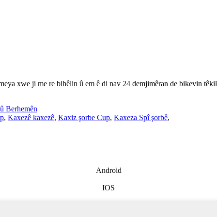
ameya xwe ji me re bihêlin û em ê di nav 24 demjimêran de bikevin têkil
û Berhemên
up
,
Kaxezê kaxezê
,
Kaxiz şorbe Cup
,
Kaxeza Spî şorbê
,
Android
IOS