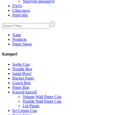
Nûçeyên pîşesaziyê
FAQs
Çûna nava
Paqij bûn
Xane
Products
Paper Straw
Kategorî
Şorbe Cup
Noodle Box
Salad Bowl
Bucket Paper
Lunch Box
Paper Bag
Kaxezê kaxezê
Yekane Wall Paper Cup
Double Wall Paper Cup
Lid Plastic
Ice Cream Cup