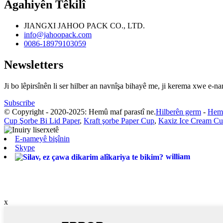
Agahiyên Têkilî
JIANGXI JAHOO PACK CO., LTD.
info@jahoopack.com
0086-18979103059
Newsletters
Ji bo lêpirsînên li ser hilber an navnîşa bihayê me, ji kerema xwe e-n
Subscribe
© Copyright - 2020-2025: Hemû maf parastî ne.
Hilberên germ
-
Hem
Cup Şorbe Bi Lid Paper
,
Kraft şorbe Paper Cup
,
Kaxiz Ice Cream C
E-nameyê bişînin
Skype
william
x