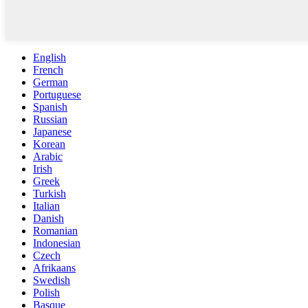
English
French
German
Portuguese
Spanish
Russian
Japanese
Korean
Arabic
Irish
Greek
Turkish
Italian
Danish
Romanian
Indonesian
Czech
Afrikaans
Swedish
Polish
Basque