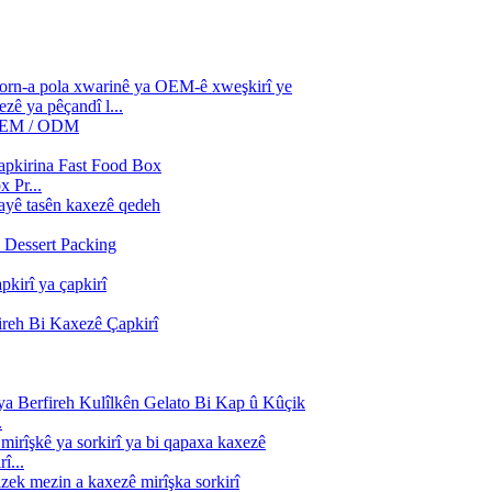
ê ya pêçandî l...
 Pr...
.
î...