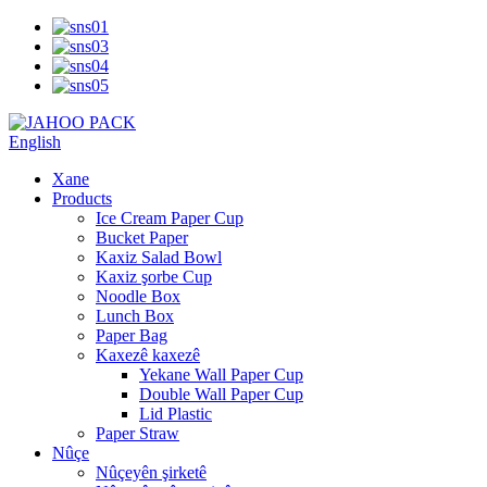
English
Xane
Products
Ice Cream Paper Cup
Bucket Paper
Kaxiz Salad Bowl
Kaxiz şorbe Cup
Noodle Box
Lunch Box
Paper Bag
Kaxezê kaxezê
Yekane Wall Paper Cup
Double Wall Paper Cup
Lid Plastic
Paper Straw
Nûçe
Nûçeyên şirketê