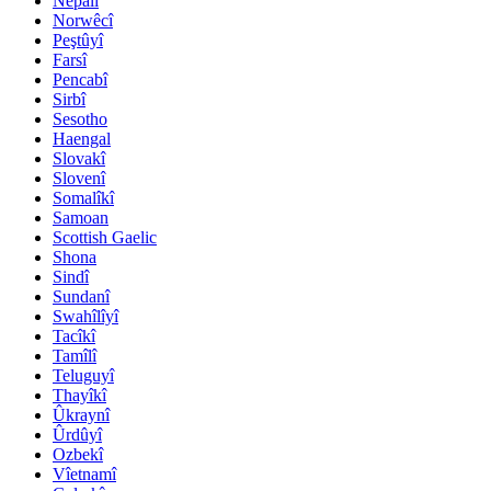
Nepalî
Norwêcî
Peştûyî
Farsî
Pencabî
Sirbî
Sesotho
Haengal
Slovakî
Slovenî
Somalîkî
Samoan
Scottish Gaelic
Shona
Sindî
Sundanî
Swahîlîyî
Tacîkî
Tamîlî
Teluguyî
Thayîkî
Ûkraynî
Ûrdûyî
Ozbekî
Vîetnamî