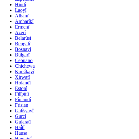
Hindî
Laoyî
Albanî
Amharîkî
Ermenî
Azerî
Belarûsî
Bengalî
Bosnayî
Bûlgarî
Cebuano
Chichewa
Korsîkayî
Xirwatî
Holandî
Estonî
Fîlîpînî
Fînlandî
Frisian
Galîsyayî
Gurcî
Gujaratî
Haîtî
Hausa
Hawaiyî