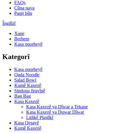
FAQs
Çûna nava
Paqij bûn
Îngilîzî
Xane
Berhem
Kasa ouorbeyê
Kategorî
Kasa ouorbeyê
Qada Noodle
Salad Bowl
Kumê Kaxezê
Sindoqa firavînê
Bag Bag
Kasa Kaxezê
Kasa Kaxezê ya Dîwar a Tekane
Kasa Kaxezê ya Duwar Dîwar
Lidikê Plastîkî
Kasa Qeşayê
Kumê Kaxezê