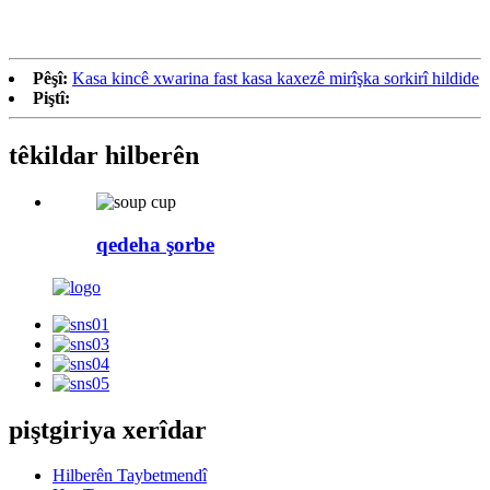
Pêşî:
Kasa kincê xwarina fast kasa kaxezê mirîşka sorkirî hildide
Piştî:
têkildar
hilberên
qedeha şorbe
piştgiriya xerîdar
Hilberên Taybetmendî