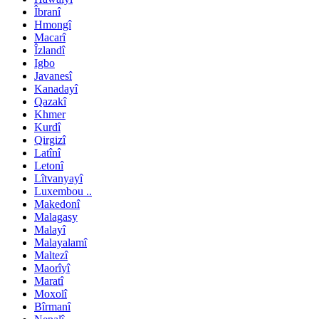
Îbranî
Hmongî
Macarî
Îzlandî
Igbo
Javanesî
Kanadayî
Qazakî
Khmer
Kurdî
Qirgizî
Latînî
Letonî
Lîtvanyayî
Luxembou ..
Makedonî
Malagasy
Malayî
Malayalamî
Maltezî
Maorîyî
Maratî
Moxolî
Bîrmanî