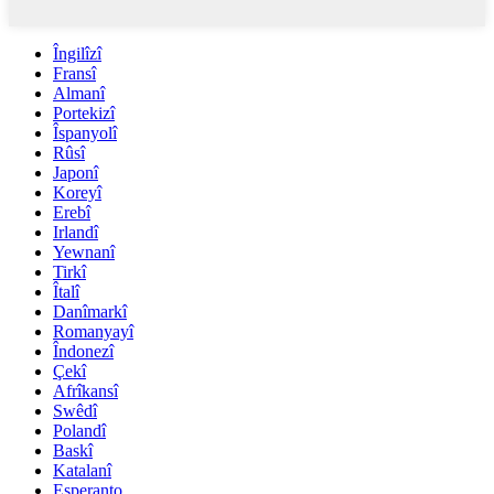
Îngilîzî
Fransî
Almanî
Portekizî
Îspanyolî
Rûsî
Japonî
Koreyî
Erebî
Irlandî
Yewnanî
Tirkî
Îtalî
Danîmarkî
Romanyayî
Îndonezî
Çekî
Afrîkansî
Swêdî
Polandî
Baskî
Katalanî
Esperanto