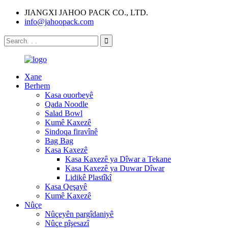
JIANGXI JAHOO PACK CO., LTD.
info@jahoopack.com
Xane
Berhem
Kasa ouorbeyê
Qada Noodle
Salad Bowl
Kumê Kaxezê
Sindoqa firavînê
Bag Bag
Kasa Kaxezê
Kasa Kaxezê ya Dîwar a Tekane
Kasa Kaxezê ya Duwar Dîwar
Lidikê Plastîkî
Kasa Qeşayê
Kumê Kaxezê
Nûçe
Nûçeyên pargîdaniyê
Nûçe pîşesazî