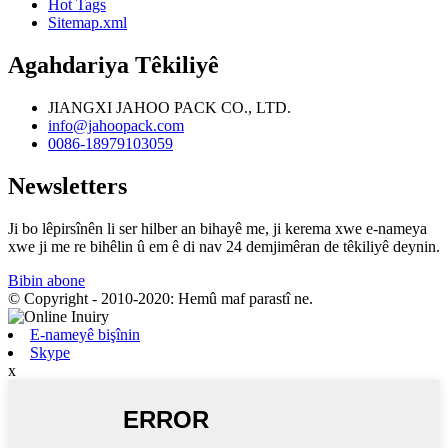
Hot Tags
Sitemap.xml
Agahdariya Têkiliyê
JIANGXI JAHOO PACK CO., LTD.
info@jahoopack.com
0086-18979103059
Newsletters
Ji bo lêpirsînên li ser hilber an bihayê me, ji kerema xwe e-nameya
xwe ji me re bihêlin û em ê di nav 24 demjimêran de têkiliyê deynin.
Bibin abone
© Copyright - 2010-2020: Hemû maf parastî ne.
E-nameyê bişînin
Skype
x